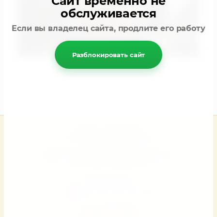
Сайт временно не
обслуживается
Если вы владелец сайта, продлите его работу
Разблокировать сайт
Телефон:
+79167072997
(с 9:00 до 20:00 без выходных)
Адрес:
Россия, 125362, г. Москва, Свободы 18.
Е-mail:
kkatrin77@yandex.ru
Мы в соц. сетях
© 2017 - 2023 Название