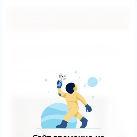
События и наши акции (нажмите на
эту картинку)
Дорогие Друзья!
Приглашаем на выставку-продажу АРТ-МАРКЕТ в
самом центре Москвы у Красной площади в Торговой
Галерее «SEASONS” с 15 мая по 14 июля. Ул. Охотный
ряд, д. 2.
Режим работы с 10:00 до 22:00.
Наша витрина напротив бутика SARTORIA ROSSI
(Кликайте на баннер!)